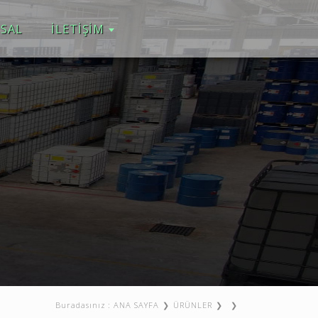
SAL
İLETİŞİM
Buradasınız :
ANA SAYFA
ÜRÜNLER