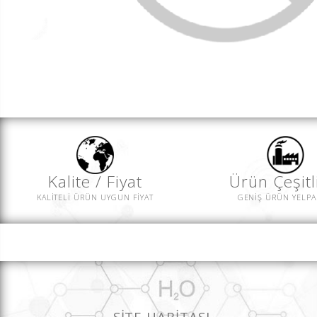
Kalite / Fiyat
Ürün Çeşitli
KALİTELİ ÜRÜN UYGUN FİYAT
GENİŞ ÜRÜN YELPA
SİTE HARİTASI