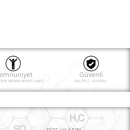
Güvenli
emnuniyet
KALİTELİ - GÜVENLİ
TERİ MEMNUNİYETİ İLKESİ
BİZE ULAŞIN